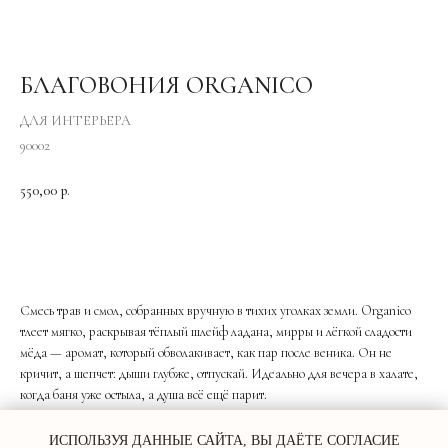
БЛАГОВОНИЯ ORGANICO
ДЛЯ ИНТЕРЬЕРА
90002
550,00
р.
Добавить в корзину
Смесь трав и смол, собранных вручную в тихих уголках земли. Organico
тлеет мягко, раскрывая тёплый шлейф ладана, мирры и лёгкой сладости
мёда — аромат, который обволакивает, как пар после веника. Он не
кричит, а шепчет: дыши глубже, отпускай. Идеально для вечера в халате,
когда баня уже остыла, а душа всё ещё парит.
Тип изделия: Благовония
lwh: 100x100x400 mm
ИСПОЛЬЗУЯ ДАННЫЕ САЙТА, ВЫ ДАЁТЕ СОГЛАСИЕ