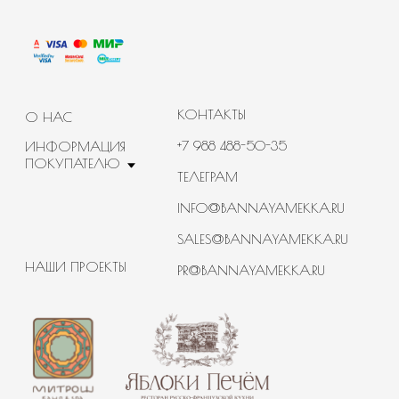
ПОЛИТИКА
КОНФИДЕНЦИАЛЬНОСТИ
ИП Гусева Ольга Анатольевна
ИНН 231707242882
ОГРНИП
322774600722915 от 01.12.2022
Юр. адрес: г. Москва, ул. Симоновский Вал, д. 16
Банная Мекка© 2020-2026 Все права защищены