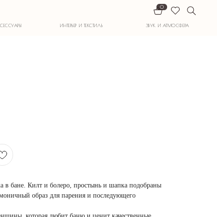
0
ИНТЕРЬЕР И ТЕКСТИЛЬ
ЗВУК И АТМОСФЕРА
а в бане. Килт и болеро, простынь и шапка подобраны
армоничный образ для парения и последующего
нщины, которая любит баню и ценит качественные