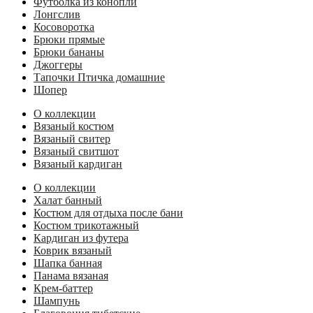
Футболка из конопли
Лонгслив
Косоворотка
Брюки прямые
Брюки бананы
Джоггеры
Тапочки Птичка домашние
Шопер
О коллекции
Вязаный костюм
Вязаный свитер
Вязаный свитшот
Вязаный кардиган
О коллекции
Халат банный
Костюм для отдыха после бани
Костюм трикотажный
Кардиган из футера
Коврик вязаный
Шапка банная
Панама вязаная
Крем-баттер
Шампунь