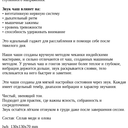
Звук чаш влияет на:
• вегетативную нервную систему
• дыхательный ритм
• мышечные зажимы
• уровень тревожности
• способность удерживать внимание
Это идеальный гаджет для расслабления и помощи себе после
тяжелого дня.
Наши чаши созданы вручную методом чеканки индийскими
мастерами, и сильно отличаются от чаш, созданных машинным
методом. У ручных чаш и гонгов звучание более теплое и глубокое,
вибрация держится дольше, звук раскрывается слоями, тело
откликается на него быстрее и заметнее.
Эти чаши созданы для мягкой настройки состояния через звук. Каждая
имеет отдельный тембр, диапазон вибрации и характер звучания.
Чистый, звенящий тон.
Подходит для практик, где важны ясность, собранность и
сосредоточение.
Звук остаётся лёгким отзвуком в груди даже после завершения сессии.
Состав: Сплав меди и олова
lwh: 130x130x70 mm