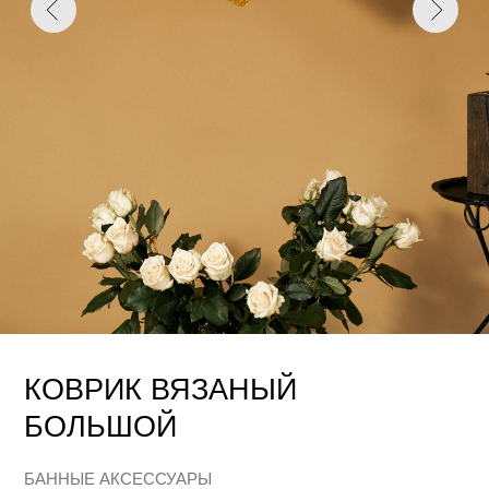
КОВРИК ВЯЗАНЫЙ
БОЛЬШОЙ
БАННЫЕ АКСЕССУАРЫ
17 000 р.
Связаться с продавцом
Вязаный коврик ручной работы подходит для вашего
комфортного отдыха в бане или дома, создаст
атмосферу тепла и уюта.
Коврики разнообразных расцветок выполнены из
высококачественной прочной пряжи. Яркий уникальный
дизайн дополнен фирменным логотипом из натуральной
кожи.