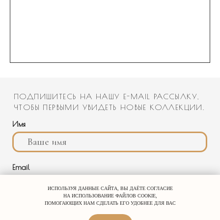
ПОЛИТИКА
КОНФИДЕНЦИАЛЬНОСТИ
ИП Гусева Ольга Анатольевна
ИНН 231707242882
ОГРНИП
322774600722915 от 01.12.2022
Юр. адрес: г. Москва, ул. Симоновский Вал, д. 16
Банная Мекка© 2020-2026 Все права защищены
ИСПОЛЬЗУЯ ДАННЫЕ САЙТА, ВЫ ДАЁТЕ СОГЛАСИЕ
НА ИСПОЛЬЗОВАНИЕ ФАЙЛОВ COOKIE,
ПОМОГАЮЩИХ НАМ СДЕЛАТЬ ЕГО УДОБНЕЕ ДЛЯ ВАС