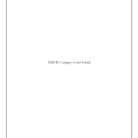
ПОДПИШИТЕСЬ НА НАШУ E-MAIL РАССЫЛКУ,
ЧТОБЫ ПЕРВЫМИ УВИДЕТЬ НОВЫЕ КОЛЛЕКЦИИ.
Имя
Email
Номер телефона
ERROR: Category is not found
Дата рождения
Политика конфиденциальности
Подписаться