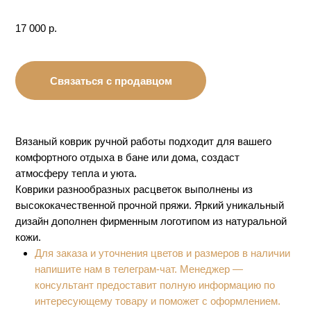
Для заказа и уточнения цветов и размеров в наличии
напишите нам в телеграм-чат. Менеджер —
консультант предоставит полную информацию по
интересующему товару и поможет с оформлением.
Уход за изделием:
Стирать и полоскать изделие необходимо в воде
одной и той же температуры
Не замачивать
Не рекомендуется использовать жёсткие щётки для
чистки изделия
Допустима ручная и машинная стирка, «деликатный»
или «ручной» режим, предпочтительно в
специальном чехле
Не отжимать и не скручивать изделие
При выборе машинной стирки отменить функцию
отжима и выставить минимальное количество
оборотов
Не использовать отбеливатель и жёсткие порошки
Не сушить изделие на прищепках