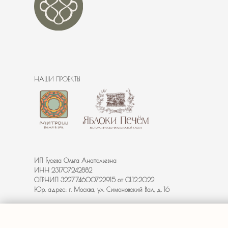
SALE
PR@B
ИП Гусева Ольга Анатольевна
ИНН 231707242882
ОГРНИП
322774600722915 от 01.12.2022
Юр. адрес: г. Москва, ул. Симоновский Вал, д. 16
Банная Мекка© 2020-2026 Все права защищены