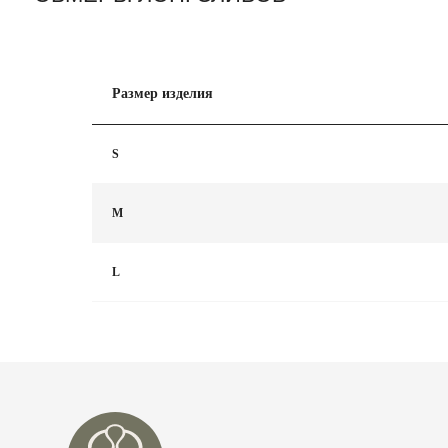
Размер изделия
S
M
L
О НА
ИНФО
ПОЛИ
КОНТ
+7 98
ТЕЛЕГ
НАШИ ПРОЕКТЫ
INFO