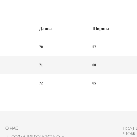
Длина
Ширина
70
57
71
60
72
65
С
ПОДПИШИТЕСЬ НА НАШ
ЧТОБЫ ПЕРВЫМИ УВИД
РМАЦИЯ ПОКУПАТЕЛЮ
Имя
ТИКА КОНФИДЕНЦИАЛЬНОСТИ
АКТЫ
8 488-50-35
Email
РАМ
@BANNAYAMEKKA.RU
Номер телефона