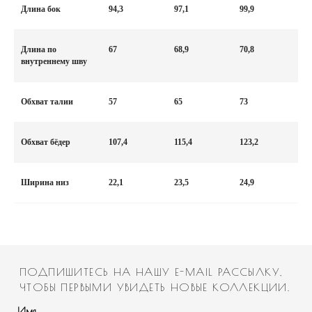
Длина бок
94,3
97,1
99,9
Длина по
67
68,9
70,8
внутреннему шву
Обхват талии
57
65
73
ПОДПИШИТЕСЬ НА НАШУ E-MAIL РАССЫЛКУ,
ЧТОБЫ ПЕРВЫМИ УВИДЕТЬ НОВЫЕ КОЛЛЕКЦИИ.
Имя
Обхват бёдер
107,4
115,4
123,2
Email
Ширина низ
22,1
23,5
24,9
Номер телефона
Дата рождения
Политика конфиденциальности