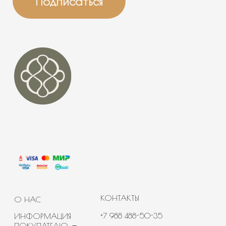
НАШИ ПРОЕКТЫ
PR@BANNAYAMEKKA.RU
ПОЛИТИКА
КОНФИДЕНЦИАЛЬНОСТИ
ИП Гусева Ольга Анатольевна
ИНН 231707242882
ОГРНИП
322774600722915 от 01.12.2022
Юр. адрес: г. Москва, ул. Симоновский Вал, д. 16
Банная Мекка© 2020-2026 Все права защищены