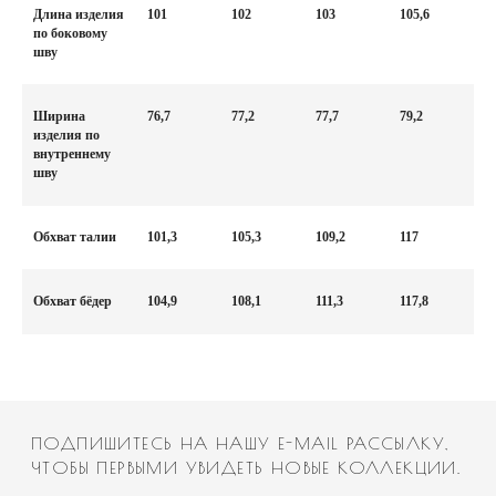
Длина изделия
101
102
103
105,6
по боковому
шву
Ширина
76,7
77,2
77,7
79,2
изделия по
внутреннему
шву
ПОДПИШИТЕСЬ НА НАШУ E-MAIL РАССЫЛКУ,
ЧТОБЫ ПЕРВЫМИ УВИДЕТЬ НОВЫЕ КОЛЛЕКЦИИ.
Имя
Обхват талии
101,3
105,3
109,2
117
Email
Обхват бёдер
104,9
108,1
111,3
117,8
Номер телефона
Дата рождения