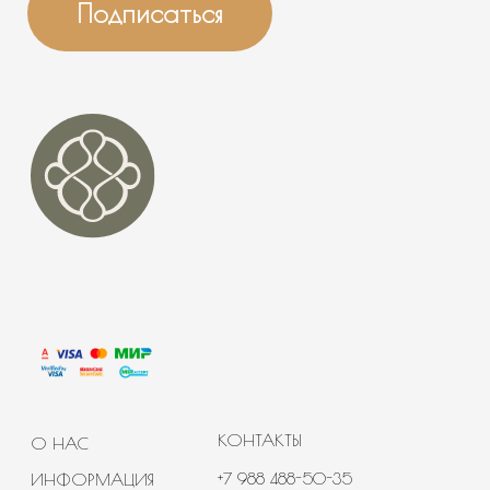
SALES@BANNAYAMEKKA.RU
НАШИ ПРОЕКТЫ
PR@BANNAYAMEKKA.RU
ПОЛИТИКА
КОНФИДЕНЦИАЛЬНОСТИ
ИП Гусева Ольга Анатольевна
ИНН 231707242882
ОГРНИП
322774600722915 от 01.12.2022
Юр. адрес: г. Москва, ул. Симоновский Вал, д. 16
Банная Мекка© 2020-2026 Все права защищены