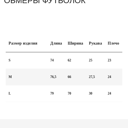
ПОДПИШИТЕСЬ НА НАШУ E-MAIL РАССЫЛКУ,
ЧТОБЫ ПЕРВЫМИ УВИДЕТЬ НОВЫЕ КОЛЛЕКЦИИ.
Имя
Размер изделия
Длина
Ширина
Рукава
Плечо
Email
S
74
62
25
23
Номер телефона
M
76,5
66
27,5
24
Дата рождения
L
79
70
30
24
Политика конфиденциальности
Подписаться