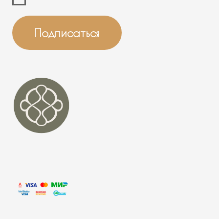
ПОЛИТИКА
КОНФИДЕНЦИАЛЬНОСТИ
ИП Гусева Ольга Анатольевна
ИНН 231707242882
ОГРНИП
322774600722915 от 01.12.2022
Юр. адрес: г. Москва, ул. Симоновский Вал, д. 16
Банная Мекка© 2020-2026 Все права защищены