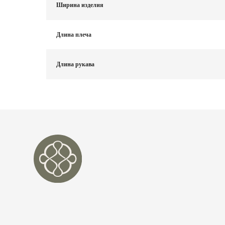
Ширина изделия
Длина плеча
Длина рукава
О НА
ИНФО
ПОЛИ
КОНТ
+7 98
ТЕЛЕГ
НАШИ ПРОЕКТЫ
INFO
SALE
PR@B