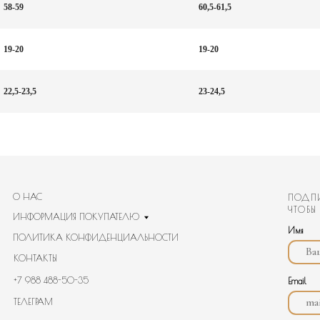
58-59
60,5-61,5
19-20
19-20
22,5-23,5
23-24,5
С
ПОДПИШИТЕСЬ НА НАШ
ЧТОБЫ ПЕРВЫМИ УВИД
РМАЦИЯ ПОКУПАТЕЛЮ
Имя
ТИКА КОНФИДЕНЦИАЛЬНОСТИ
АКТЫ
8 488-50-35
Email
РАМ
@BANNAYAMEKKA.RU
Номер телефона
S@BANNAYAMEKKA.RU
ANNAYAMEKKA.RU
Дата рождения