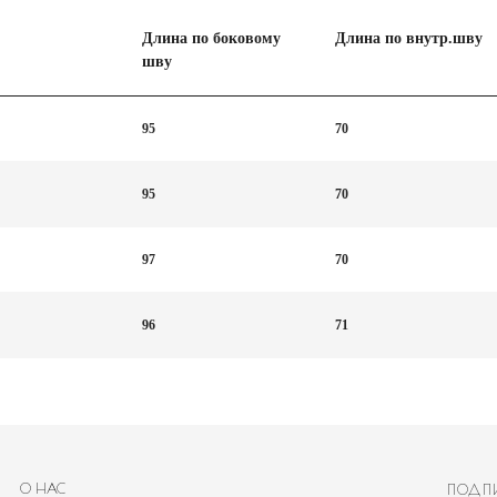
Длина по боковому
Длина по внутр.шву
шву
95
70
95
70
97
70
96
71
С
ПОДПИШИТЕСЬ НА НАШ
ЧТОБЫ ПЕРВЫМИ УВИД
РМАЦИЯ ПОКУПАТЕЛЮ
Имя
ТИКА КОНФИДЕНЦИАЛЬНОСТИ
АКТЫ
8 488-50-35
Email
РАМ