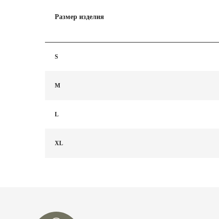
Размер изделия
S
M
L
XL
О НА
ИНФО
ПОЛИ
КОНТ
+7 98
ТЕЛЕГ