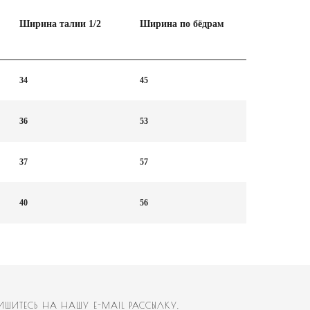
Ширина талии 1/2
Ширина по бёдрам
34
45
36
53
37
57
40
56
У E-MAIL РАССЫЛКУ,
ЕТЬ НОВЫЕ КОЛЛЕКЦИИ.