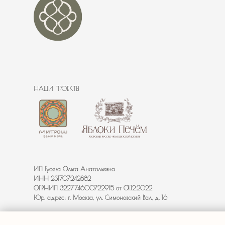
НАШИ ПРОЕКТЫ
INFO
SALE
PR@B
ИП Гусева Ольга Анатольевна
ИНН 231707242882
ОГРНИП
322774600722915 от 01.12.2022
Юр. адрес: г. Москва, ул. Симоновский Вал, д. 16
Банная Мекка© 2020-2026 Все права защищены