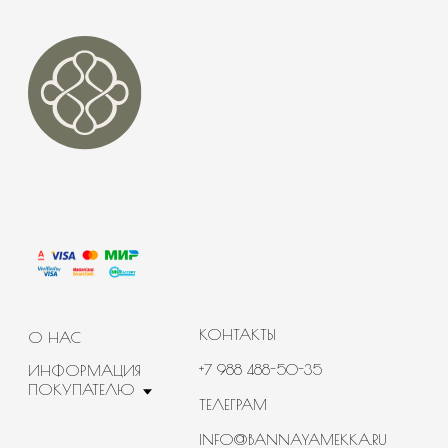
ПОЛИТИКА
КОНФИДЕНЦИАЛЬНОСТИ
ИП Гусева Ольга Анатольевна
ИНН 231707242882
ОГРНИП
322774600722915 от 01.12.2022
Юр. адрес: г. Москва, ул. Симоновский Вал, д. 16
Банная Мекка© 2020-2026 Все права защищены