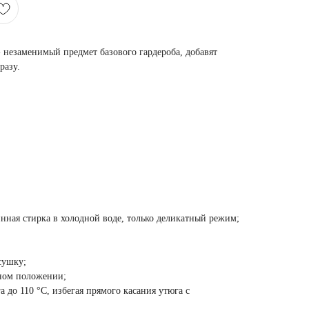
незаменимый предмет базового гардероба, добавят
разу.
нная стирка в холодной воде, только деликатный режим;
сушку;
ьном положении;
а до 110 °C, избегая прямого касания утюга с