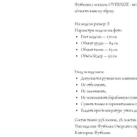
Футболки с лекалом OVERSIZE - нез
лёгкости вашему образу.
На модели размер: S
Параметры модели на фото:
Рост модели — 170 см
Обхват груди — 84 см
Обхват талии — 65 см
Объём бёдер — 92 см
Уход за изделием:
Допускается ручная или машинная
Не отбеливать;
Не замачивать;
Не использовать барабанную суш
Сушить только в горизонтальном
Гладить при температуре утюга до
Состав ткани: 95% хлопок, 5% эластан
Тип изделия: Футболка Оверсайз с п
Категория: Футболки