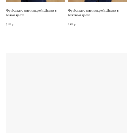
Футболка с аппликацией Шаман в
Футболка с аппликацией Шаман в
белом цвете
бежевом цвете
7 100
3 500
р.
р.
ПОДПИШИТЕСЬ НА НАШУ E-MAIL РАССЫЛКУ,
ЧТОБЫ ПЕРВЫМИ УВИДЕТЬ НОВЫЕ КОЛЛЕКЦИИ.
Имя
Email
Номер телефона
Дата рождения
Политика конфиденциальности