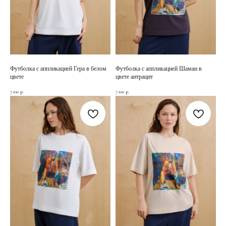
Футболка с аппликацией Гера в белом
Футболка с аппликацией Шаман в
цвете
цвете антрацит
7 100
7 100
р.
р.