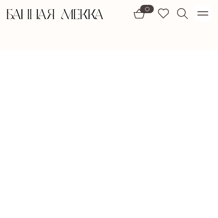
1)
0
ПАРНЫЕ ФУТБОЛКИ
Подарок по любви
Футболки Банная Мекка — воплощение простоты и формы.
Сшиты из мягкой кулирки, они дышат, сохраняют силуэт и дарят телу комфорт.
В коллекции — базовые модели, футболки с принтами и аппликациями —
отражение банной эстетики в одежде.