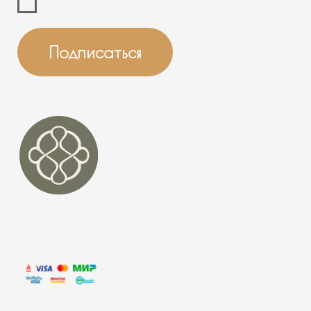
INFO@BANNAYAMEKKA.RU
SALES@BANNAYAMEKKA.RU
НАШИ ПРОЕКТЫ
PR@BANNAYAMEKKA.RU
ПОЛИТИКА
КОНФИДЕНЦИАЛЬНОСТИ
ИП Гусева Ольга Анатольевна
ИНН 231707242882
ОГРНИП
322774600722915 от 01.12.2022
Юр. адрес: г. Москва, ул. Симоновский Вал, д. 16
Банная Мекка© 2020-2026 Все права защищены