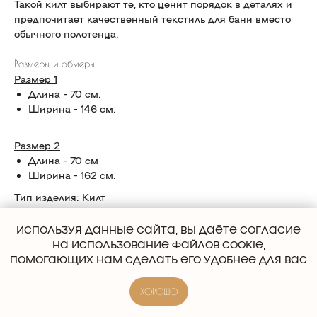
Такой килт выбирают те, кто ценит порядок в деталях и
предпочитает качественный текстиль для бани вместо
обычного полотенца.
Размеры и обмеры:
Размер 1
Длина - 70 см.
Ширина - 146 см.
Размер 2
Длина - 70 см
Ширина - 162 см.
Тип изделия: Килт
Состав ткани: 80% хлопок, 20% полиэстер
lwh: 350x250x100 mm
ИСПОЛЬЗУЯ ДАННЫЕ САЙТА, ВЫ ДАЁТЕ СОГЛАСИЕ
Weight: 350 g
НА ИСПОЛЬЗОВАНИЕ ФАЙЛОВ COOKIE,
ПОМОГАЮЩИХ НАМ СДЕЛАТЬ ЕГО УДОБНЕЕ ДЛЯ ВАС
ХОРОШО