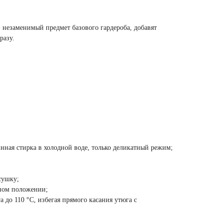
незаменимый предмет базового гардероба, добавят
разу.
нная стирка в холодной воде, только деликатный режим;
сушку;
ьном положении;
а до 110 °C, избегая прямого касания утюга с